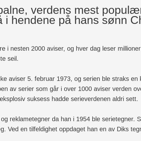
alne, verdens mest populære
å i hendene på hans sønn Ch
ere i nesten 2000 aviser, og hver dag leser million
e seil.
ske aviser 5. februar 1973, og serien ble straks en
pen av serier som går i over 1000 aviser verden over
eksplosiv suksess hadde serieverdenen aldri sett.
 og reklametegner da han i 1954 ble serietegner. S
seg. Ved en tilfeldighet oppdaget han en av Diks tegn