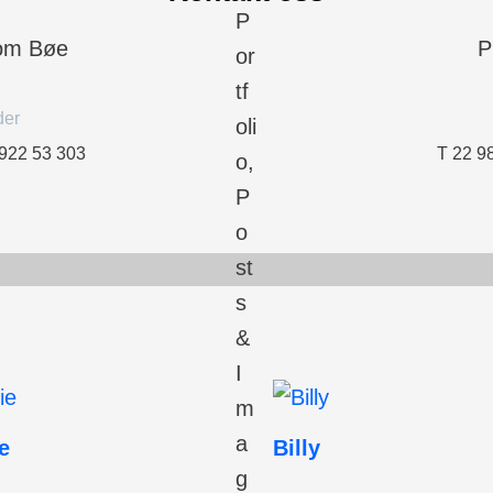
som Bøe
P
der
 922 53 303
T 22 9
e
Billy