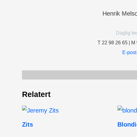
Henrik Mel
Daglig le
T 22 98 26 65 | M
E-post
Relatert
Zits
Blondi