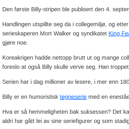
Den første Billy-stripen ble publisert den 4. sep
Handlingen utspillte seg da i collegemiljø, og ette
serieskaperen Mort Walker og syndikatet
King Fe
gjøre noe.
Koreakrigen hadde nettopp brutt ut og mange coll
foreslo at også Billy skulle verve seg. Han tropp
Serien har i dag millioner av lesere, i mer enn 18
Billy er en humoristisk
tegneserie
med en eneståend
Hva er så hemmeligheten bak suksessen? Det kan
aldri har gått lei av sine seriefigurer og som sta