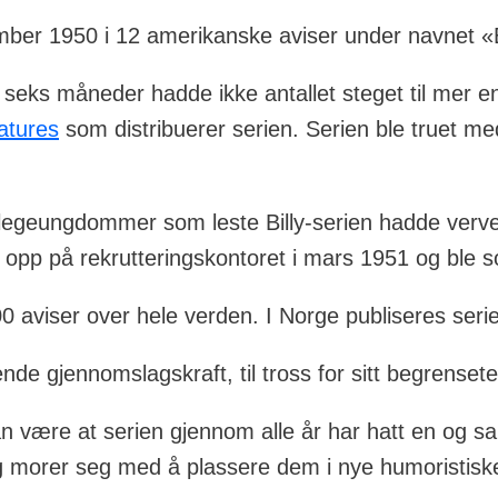
tember 1950 i 12 amerikanske aviser under navnet «
r seks måneder hadde ikke antallet steget til mer en
atures
som distribuerer serien. Serien ble truet me
egeungdommer som leste Billy-serien hadde vervet 
et opp på rekrutteringskontoret i mars 1951 og ble 
00 aviser over hele verden. I Norge publiseres serie
e gjennomslagskraft, til tross for sitt begrenset
 være at serien gjennom alle år har hatt en og s
dig morer seg med å plassere dem i nye humoristiske