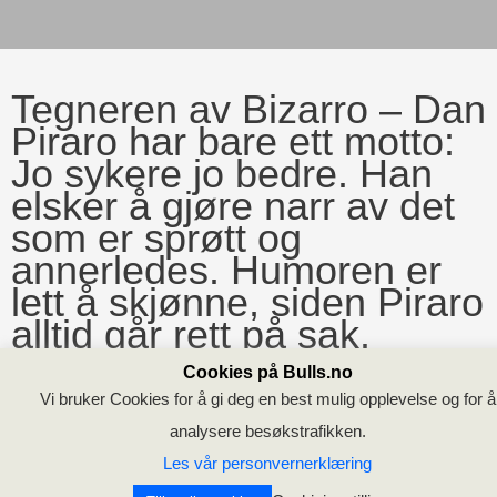
Tegneren av Bizarro – Dan
Piraro har bare ett motto:
Jo sykere jo bedre. Han
elsker å gjøre narr av det
som er sprøtt og
annerledes. Humoren er
lett å skjønne, siden Piraro
alltid går rett på sak.
Cookies på Bulls.no
Vi bruker Cookies for å gi deg en best mulig opplevelse og for å
Kaniner, fyrverkeri, fugler som flyr opp ned og bitte
analysere besøkstrafikken.
små romskip – dette er ting du må forvente å finne
Les vår personvernerklæring
plassert rundt omkring i Dan Piraros geniale