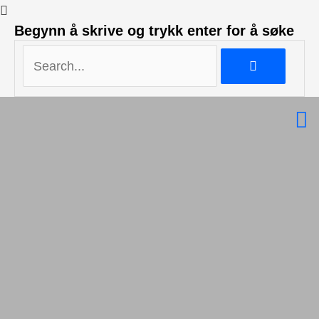
Search...
Begynn å skrive og trykk enter for å søke
Search...
H