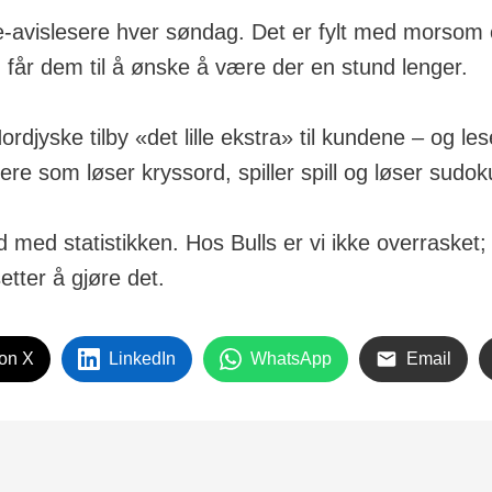
til e-avislesere hver søndag. Det er fylt med morso
får dem til å ønske å være der en stund lenger.
djyske tilby «det lille ekstra» til kundene – og les
re som løser kryssord, spiller spill og løser sudok
d med statistikken. Hos Bulls er vi ikke overrasket
setter å gjøre det.
on X
LinkedIn
WhatsApp
Email