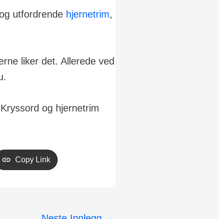
m og utfordrende
hjernetrim
,
erne liker det. Allerede ved
u.
; Kryssord og hjernetrim
Copy Link
Neste Innlegg
→