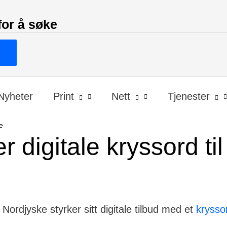
for å søke
Nyheter
Print
Nett
Tjenester
e
er digitale kryssord ti
ordjyske styrker sitt digitale tilbud med et
krysso