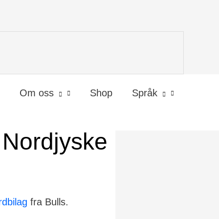
Om oss
Shop
Språk
l Nordjyske
rdbilag
fra Bulls.