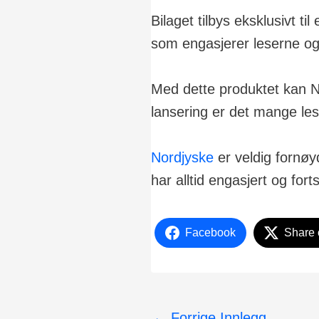
Bilaget tilbys eksklusivt 
som engasjerer leserne og 
Med dette produktet kan Nor
lansering er det mange lese
Nordjyske
er veldig fornøy
har alltid engasjert og fort
Facebook
Share 
←
Forrige Innlegg