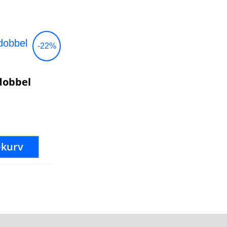
ig
åværende
-22%
is
:
390 kr.
dobbel
ekurv