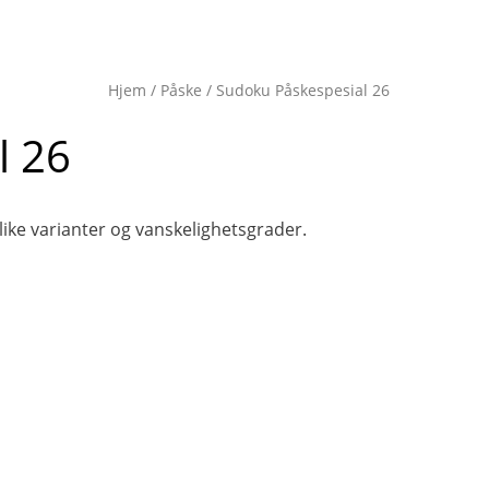
Hjem
/
Påske
/ Sudoku Påskespesial 26
l 26
like varianter og vanskelighetsgrader.