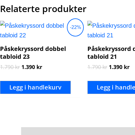
Relaterte produkter
Opprinnelig
Nåværende
Opprinnel
N
-22%
pris
pris
pris
pr
var:
er:
var:
er
1.790 kr.
1.390 kr.
1.790 kr.
1.
Påskekryssord dobbel
Påskekryssord 
tabloid 23
tabloid 21
1.790
kr
1.390
kr
1.790
kr
1.390
kr
Legg i handlekurv
Legg i handl
Beskrivelse
Tilleggsinformasjon